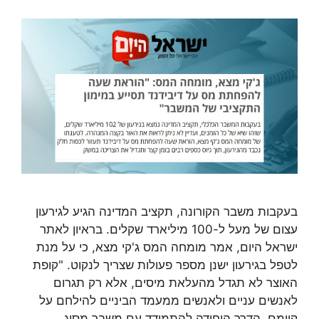
בעקבות משבר הקורונה, תקציב המדינה הגיע לגירעון
עצום של מעל ל-100 מיליארד שקלים. בראיון לאתר
ישראל היום, אמר מומחה המס ג'קי מצא, כי על מנת
לטפל בגירעון ישנן מספר פעולות שצריך לנקוט. "קופת
האוצר לא תגדל מהעלאת מיסים, אלא רק תגרום
לאנשים עניים ולאנשים ממעמד הביניים להילחם על
קיומם. הדרך היחידה להתמודד עם משבר מסוג …